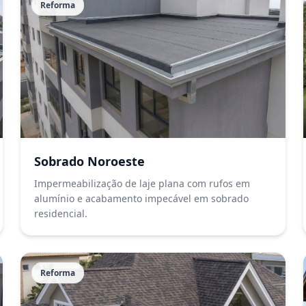
Reforma
Sobrado Noroeste
Impermeabilização de laje plana com rufos em
alumínio e acabamento impecável em sobrado
residencial.
Reforma