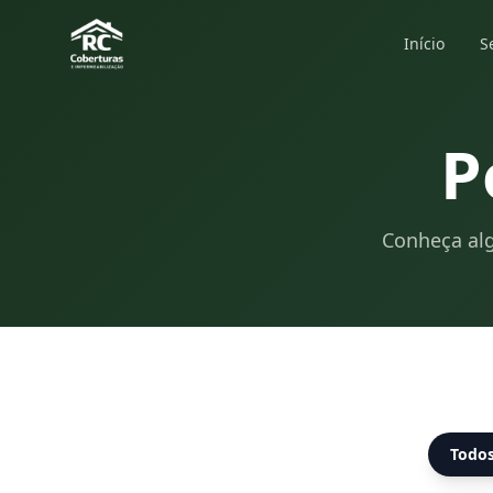
Início
S
P
Conheça alg
Todo