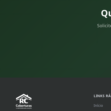
Qu
Solici
LINKS R
Início